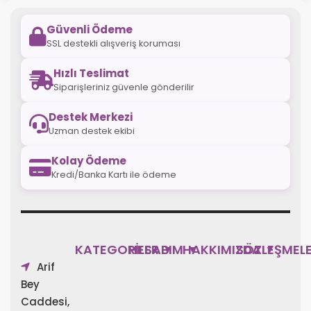
Güvenli Ödeme
SSL destekli alışveriş koruması
Hızlı Teslimat
Siparişleriniz güvenle gönderilir
Destek Merkezi
Uzman destek ekibi
Kolay Ödeme
Kredi/Banka Kartı ile ödeme
KATEGORİLER
HESABIM
HAKKIMIZDA
SÖZLEŞMEL
▼
▼
▼
Arif
Bey
Caddesi,