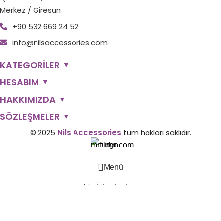
Merkez / Giresun
+90 532 669 24 52
info@nilsaccessories.com
KATEGORİLER
▼
HESABIM
▼
HAKKIMIZDA
▼
SÖZLEŞMELER
▼
© 2025
Nils Accessories
tüm hakları saklıdır.
Menü
İstek Listesi
0
Sepetim