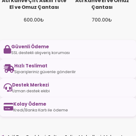
Acı Kahve Çift Askılı Tote
Acı Kahve El ve Omuz
El ve Omuz Çantası
Çantası
600.00
₺
700.00
₺
Güvenli Ödeme
SSL destekli alışveriş koruması
Hızlı Teslimat
Siparişleriniz güvenle gönderilir
Destek Merkezi
Uzman destek ekibi
Kolay Ödeme
Kredi/Banka Kartı ile ödeme