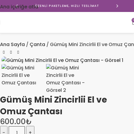
Ana içeriğe atla
ÖZENLI PAKETLEME, HIZLI TESLIMAT
Ana Sayfa
Çanta
Gümüş Mini Zincirlii El ve Omuz Çan
Gümüş Mini Zincirlii El ve
Omuz Çantası
600.00
₺