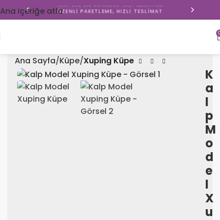
YENI SEZON ÜRÜNLER SIZI BEKLIYOR
Ana içeriğe atla
ÖZENLI PAKETLEME, HIZLI TESLIMAT
Ana Sayfa
Küpe
Xuping Küpe
K
a
l
p
M
o
d
e
l
X
u