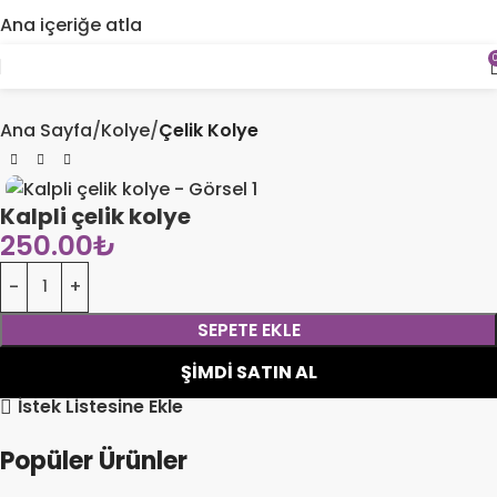
ÖZENLI PAKETLEME, HIZLI TESLIMAT
Ana içeriğe atla
ÖZEL & SINIRLI BUTIK KOLEKSIYON
Ana Sayfa
Kolye
Çelik Kolye
Kalpli çelik kolye
250.00
₺
SEPETE EKLE
ŞIMDI SATIN AL
İstek Listesine Ekle
Popüler Ürünler