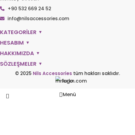
+90 532 669 24 52
info@nilsaccessories.com
KATEGORİLER
▼
HESABIM
▼
HAKKIMIZDA
▼
SÖZLEŞMELER
▼
© 2025
Nils Accessories
tüm hakları saklıdır.
Menü
İstek Listesi
0
Sepetim
Aramak
Aradığınız ürünleri görmek için yazmaya başlayın.
Hesabım