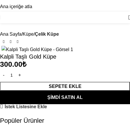
ÖZENLI PAKETLEME, HIZLI TESLIMAT
Ana içeriğe atla
ÖZEL & SINIRLI BUTIK KOLEKSIYON
Ana Sayfa
Küpe
Çelik Küpe
Kalpli Taşlı Gold Küpe
300.00
₺
SEPETE EKLE
ŞIMDI SATIN AL
İstek Listesine Ekle
Popüler Ürünler