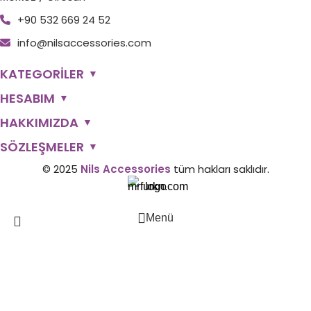
+90 532 669 24 52
info@nilsaccessories.com
KATEGORİLER
▼
HESABIM
▼
HAKKIMIZDA
▼
SÖZLEŞMELER
▼
© 2025
Nils Accessories
tüm hakları saklıdır.
Menü
İstek Listesi
0
Sepetim
Aramak
Aradığınız ürünleri görmek için yazmaya başlayın.
Hesabım