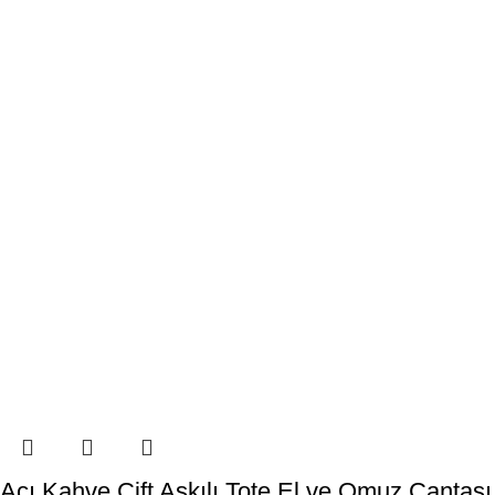
Acı Kahve Çift Askılı Tote El ve Omuz Çantası