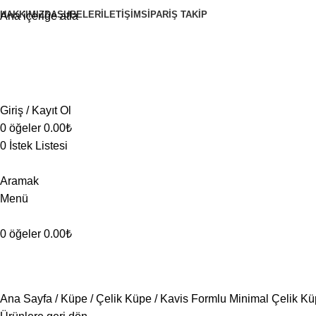
HAKKIMIZDA
ŞUBELER
İLETIŞIM
SIPARIŞ TAKIP
Ana içeriğe atla
Giriş / Kayıt Ol
0
öğeler
0.00
₺
0
İstek Listesi
Aramak
Menü
0
öğeler
0.00
₺
Ana Sayfa
Küpe
Çelik Küpe
Kavis Formlu Minimal Çelik K