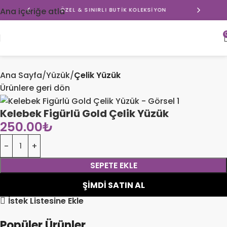
Ana içeriğe atla
ÖZEL & SINIRLI BUTIK KOLEKSIYON
Ana Sayfa
Yüzük
Çelik Yüzük
Ürünlere geri dön
Kelebek Figürlü Gold Çelik Yüzük
250.00
₺
SEPETE EKLE
ŞIMDI SATIN AL
İstek Listesine Ekle
Popüler Ürünler