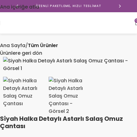
ÖZENLI PAKETLEME, HIZLI TESLIMAT
Ana içeriğe atla
ÖZEL & SINIRLI BUTIK KOLEKSIYON
Ana Sayfa
Tüm Ürünler
Ürünlere geri dön
Siyah Halka Detaylı Astarlı Salaş Omuz
Çantası