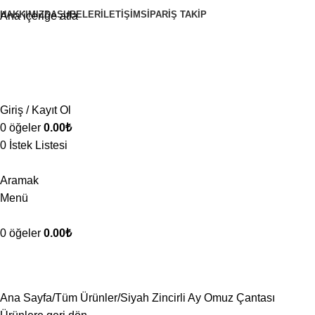
HAKKIMIZDA
ŞUBELER
İLETIŞIM
SIPARIŞ TAKIP
Ana içeriğe atla
Giriş / Kayıt Ol
0
öğeler
0.00
₺
0
İstek Listesi
Aramak
Menü
0
öğeler
0.00
₺
Ana Sayfa
Tüm Ürünler
Siyah Zincirli Ay Omuz Çantası