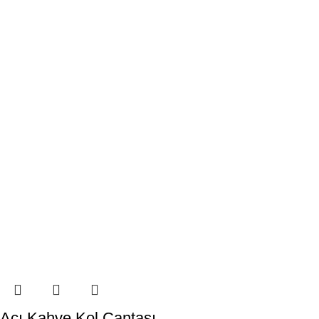
Acı Kahve Kol Çantası