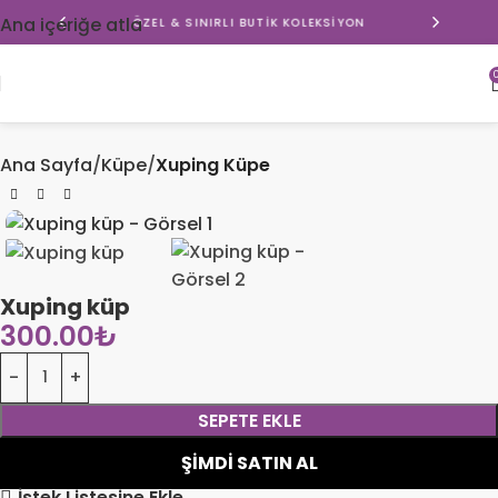
Ana içeriğe atla
ÖZEL & SINIRLI BUTIK KOLEKSIYON
Ana Sayfa
Küpe
Xuping Küpe
Xuping küp
300.00
₺
SEPETE EKLE
ŞIMDI SATIN AL
İstek Listesine Ekle