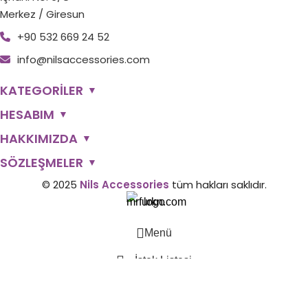
Merkez / Giresun
+90 532 669 24 52
info@nilsaccessories.com
KATEGORİLER
▼
HESABIM
▼
HAKKIMIZDA
▼
SÖZLEŞMELER
▼
© 2025
Nils Accessories
tüm hakları saklıdır.
Menü
İstek Listesi
0
Sepetim