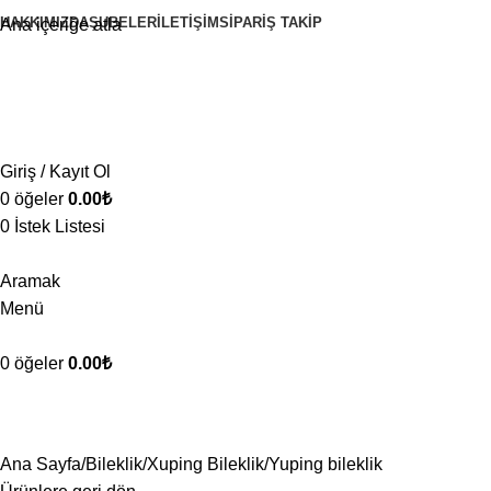
HAKKIMIZDA
ŞUBELER
İLETIŞIM
SIPARIŞ TAKIP
Ana içeriğe atla
Giriş / Kayıt Ol
0
öğeler
0.00
₺
0
İstek Listesi
Aramak
Menü
0
öğeler
0.00
₺
Ana Sayfa
Bileklik
Xuping Bileklik
Yuping bileklik