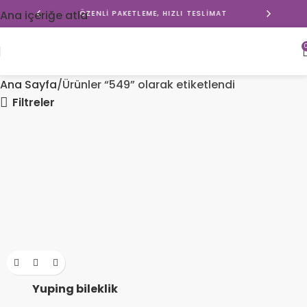
Ana içeriğe atla
ÖZENLI PAKETLEME, HIZLI TESLIMAT
Ana Sayfa
Ürünler “549” olarak etiketlendi
Filtreler
Yuping bileklik